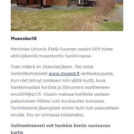
Museokortti
Merimies-Unionin Etelä-Suomen osasto 009 tukee
aktiivijäseniä museokortin hankinnassa.
Tuen määrä on 26euroa/jäsen. Tee ostos
henkilökohtaisesti
www.museot.fi
verkkokaupasta.
Kun olet tehnyt ostoksen niin välitä kuitti, kuva
hankkimastasi kortista ja tilinumero osoitteeseen
smu009@sci.fi. Osasto maksaa tositteita vastaan
palautuksen tilillesi noin kuukauden kuluessa.
Tarkistamme jäsenyytesi ennen kuin tuki palautetaan
sinulle. Etu on voimassa toistaiseksi.
Vaihtoehtoisesti voit hankkia Eestin vastaavan
kortin