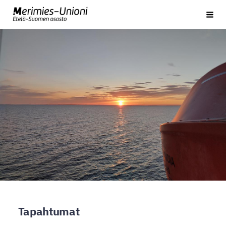
Siirry
Etelä-Suomen osasto
Vali
sivun
sisältöön
Tapahtumat