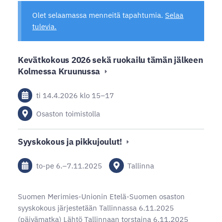
Olet selaamassa menneitä tapahtumia.
Selaa
tulevia.
Kevätkokous 2026 sekä ruokailu tämän jälkeen
Kolmessa Kruunussa
ti 14.4.2026
klo 15
–
17
Osaston toimistolla
Syyskokous ja pikkujoulut!
to-pe
6.
–
7.11.2025
Tallinna
Suomen Merimies-Unionin Etelä-Suomen osaston
syyskokous järjestetään Tallinnassa 6.11.2025
(päivämatka) Lähtö Tallinnaan torstaina 6.11.2025