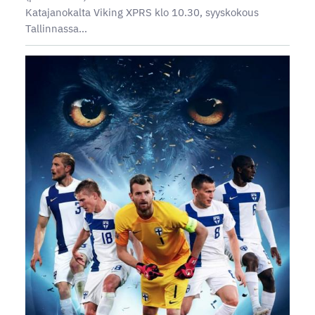
Katajanokalta Viking XPRS klo 10.30, syyskokous
Tallinnassa…