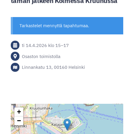
tämän jälkeen Kolmessa Kruunussa
Tarkastelet mennyttä tapahtumaa.
ti 14.4.2026
klo 15
–
17
Osaston toimistolla
Linnankatu 13, 00160 Helsinki
+
−