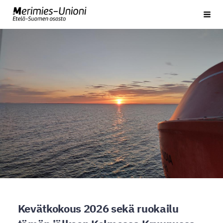
Siirry
Etelä-Suomen osasto
Vali
sivun
sisältöön
Kevätkokous 2026 sekä ruokailu