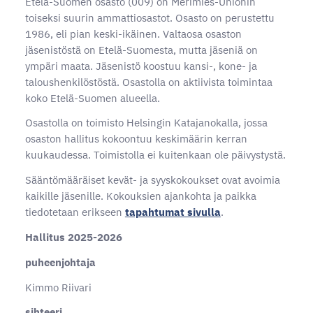
Etelä-Suomen osasto (009) on Merimies-Unionin
toiseksi suurin ammattiosastot. Osasto on perustettu
1986, eli pian keski-ikäinen. Valtaosa osaston
jäsenistöstä on Etelä-Suomesta, mutta jäseniä on
ympäri maata. Jäsenistö koostuu kansi-, kone- ja
taloushenkilöstöstä. Osastolla on aktiivista toimintaa
koko Etelä-Suomen alueella.
Osastolla on toimisto Helsingin Katajanokalla, jossa
osaston hallitus kokoontuu keskimäärin kerran
kuukaudessa. Toimistolla ei kuitenkaan ole päivystystä.
Sääntömääräiset kevät- ja syyskokoukset ovat avoimia
kaikille jäsenille. Kokouksien ajankohta ja paikka
tiedotetaan erikseen
tapahtumat sivulla
.
Hallitus 2025-2026
puheenjohtaja
Kimmo Riivari
sihteeri